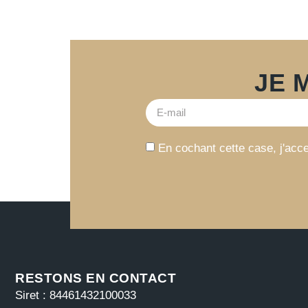
JE 
En cochant cette case, j'acce
RESTONS EN CONTACT
Siret : 84461432100033