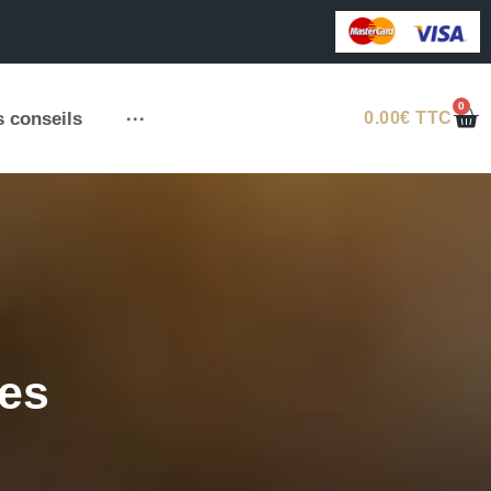
0
 conseils
···
0.00
€
TTC
tes