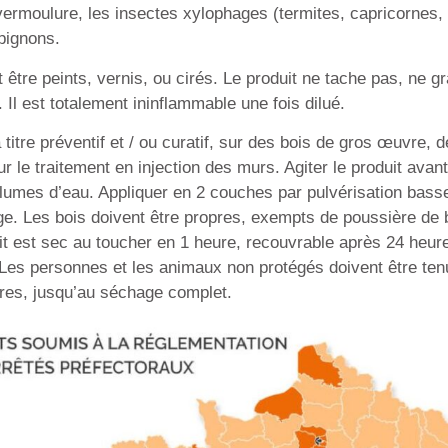
 vermoulure, les insectes xylophages (termites, capricornes, v
mpignons.
 être peints, vernis, ou cirés. Le produit ne tache pas, ne g
 Il est totalement ininflammable une fois dilué.
 titre préventif et / ou curatif, sur des bois de gros œuvre,
r le traitement en injection des murs. Agiter le produit avant
lumes d’eau. Appliquer en 2 couches par pulvérisation bass
ge. Les bois doivent être propres, exempts de poussière de b
t est sec au toucher en 1 heure, recouvrable après 24 heures
Les personnes et les animaux non protégés doivent être ten
ures, jusqu’au séchage complet.